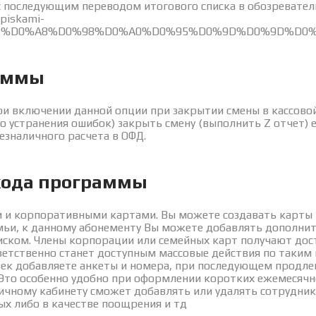
 с последующим переводом итогового списка в обозревател
spiskami-
%D0%A1%D0%A8%D0%98%D0%A0%D0%95%D0%9D%D0%9D
аммы
ри включении данной опции при закрытии смены в кассово
о устранения ошибок) закрыть смену (выполнить Z отчет) 
езналичного расчета в ОФД.
кода программы
 и корпоративными картами. Вы можете создавать карты 
мьи, к данному абонементу Вы можете добавлять дополнит
иском. Члены корпорации или семейных карт получают дос
ветственно станет доступным массовые действия по таким 
век добавляете анкеты и номера, при последующем продл
Это особенно удобно при оформлении коротких ежемесячн
ичному кабинету сможет добавлять или удалять сотрудник
ых либо в качестве поощрения и тд