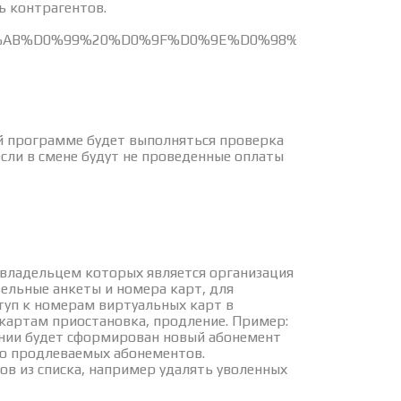
ь контрагентов.
%D0%AB%D0%99%20%D0%9F%D0%9E%D0%98%D0%A1%D
й программе будет выполняться проверка
если в смене будут не проведенные оплаты
владельцем которых является организация
ельные анкеты и номера карт, для
туп к номерам виртуальных карт в
картам приостановка, продление. Пример:
ении будет сформирован новый абонемент
о продлеваемых абонементов.
ов из списка, например удалять уволенных