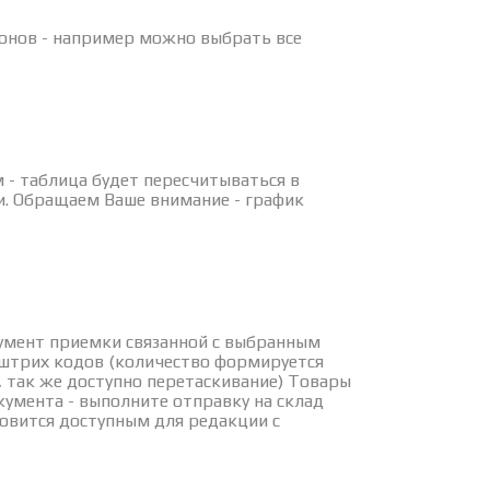
лонов - например можно выбрать все
 - таблица будет пересчитываться в
и. Обращаем Ваше внимание - график
умент приемки связанной с выбранным
 штрих кодов (количество формируется
 так же доступно перетаскивание) Товары
умента - выполните отправку на склад
овится доступным для редакции с