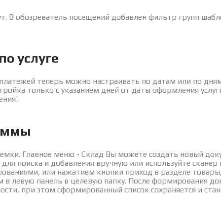
ут. В обозреватель посещений добавлен фильтр групп шаб
по услуге
платежей теперь можно настраивать по датам или по дням
тройка только с указанием дней от даты оформления услуг
ения!
аммы
емки. Главное меню - Склад Вы можете создать новый док
для поиска и добавления вручную или используйте сканер
ованиями, или нажатием кнопки приход в разделе товары,
в левую панель в целевую папку. После формирования док
сти, при этом сформированный список сохраняется и стан