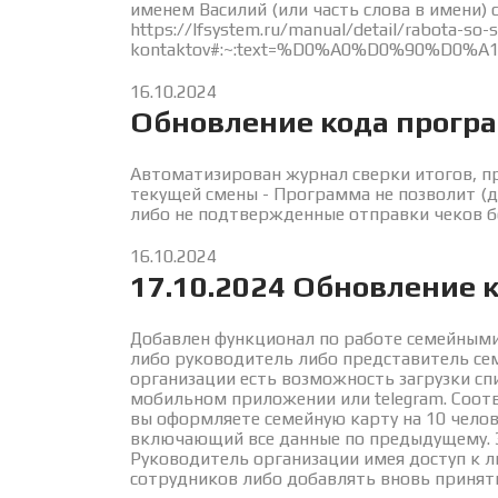
именем Василий (или часть слова в имени)
https://lfsystem.ru/manual/detail/rabota-so-
kontaktov#:~:text=%D0%A0%D0%90
16.10.2024
Обновление кода прогр
Автоматизирован журнал сверки итогов, п
текущей смены - Программа не позволит (д
либо не подтвержденные отправки чеков б
16.10.2024
17.10.2024 Обновление 
Добавлен функционал по работе семейными
либо руководитель либо представитель се
организации есть возможность загрузки сп
мобильном приложении или telegram. Соот
вы оформляете семейную карту на 10 чело
включающий все данные по предыдущему. 
Руководитель организации имея доступ к л
сотрудников либо добавлять вновь принят